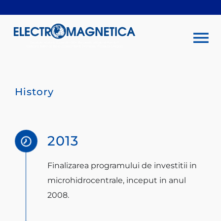
Skip
to
content
To
Na
Company
History
Investors
2013
Sustainability
Finalizarea programului de investitii in
Products & services
microhidrocentrale, inceput in anul
2008.
Rentals