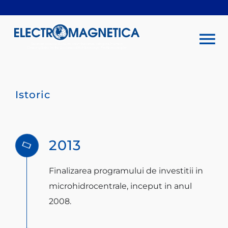
Skip
to
content
To
Na
COMPANIE
Istoric
INVESTITORI
2013
SUSTENABILITATE
Finalizarea programului de investitii in
PRODUSE ȘI SERVICII
microhidrocentrale, inceput in anul
2008.
ÎNCHIRIERI