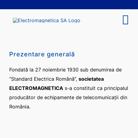
Skip
to
content
Tog
Nav
COMPANIE
Prezentare generală
INVESTITORI
Fondată la 27 noiembrie 1930 sub denumirea de
“Standard Electrica Română”,
societatea
SUSTENABILITATE
ELECTROMAGNETICA
s-a constituit ca principalul
producător de echipamente de telecomunicaţii din
PRODUSE ȘI SERVICII
România.
ÎNCHIRIERI