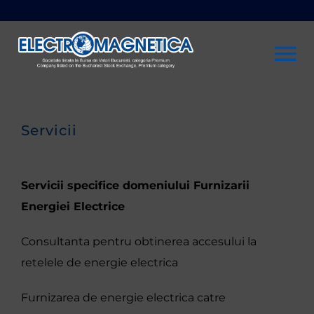
Skip
to
content
To
Na
Company
Servicii
Investors
Servicii specifice domeniului Furnizarii
Sustainability
Energiei Electrice
Consultanta pentru obtinerea accesului la
Products & services
retelele de energie electrica
Rentals
Furnizarea de energie electrica catre