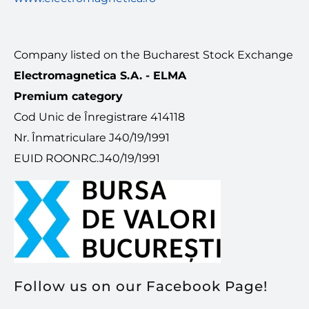
Company listed on the Bucharest Stock Exchange
Electromagnetica S.A. - ELMA
Premium category
Cod Unic de Înregistrare 414118
Nr. Înmatriculare J40/19/1991
EUID ROONRC.J40/19/1991
Administrează
consimțământul
Pentru a oferi cea mai bună experiență, folosim tehnologii, cum ar fi
cookie-uri, pentru a stoca și/sau accesa informațiile despre
dispozitive. Consimțământul pentru aceste tehnologii ne permite să
procesăm date, cum ar fi comportamentul de navigare sau ID-uri
Follow us on our Facebook Page!
unice pe acest site. Dacă nu îți dai consimțământul sau îți retragi
consimțământul dat poate avea afecte negative asupra unor