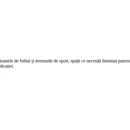
ele de fotbal și terenurile de sport, spații ce necesită iluminat puterni
icației.
i