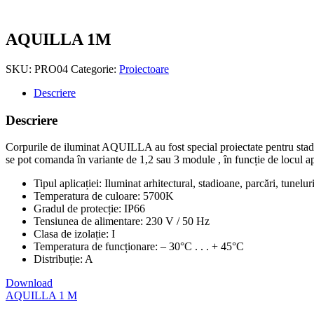
AQUILLA 1M
SKU:
PRO04
Categorie:
Proiectoare
Descriere
Descriere
Corpurile de iluminat AQUILLA au fost special proiectate pentru stadioan
se pot comanda în variante de 1,2 sau 3 module , în funcție de locul apl
Tipul aplicației: Iluminat arhitectural, stadioane, parcări, tunelur
Temperatura de culoare: 5700K
Gradul de protecție: IP66
Tensiunea de alimentare: 230 V / 50 Hz
Clasa de izolație: I
Temperatura de funcționare: – 30°C . . . + 45°C
Distribuție: A
Download
AQUILLA 1 M