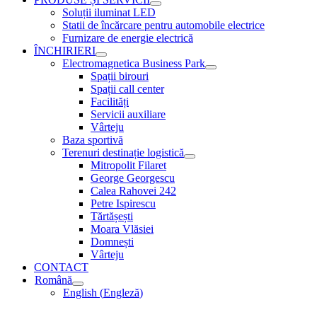
Soluții iluminat LED
Statii de încărcare pentru automobile electrice
Furnizare de energie electrică
ÎNCHIRIERI
Electromagnetica Business Park
Spații birouri
Spații call center
Facilități
Servicii auxiliare
Vârteju
Baza sportivă
Terenuri destinație logistică
Mitropolit Filaret
George Georgescu
Calea Rahovei 242
Petre Ispirescu
Tărtășești
Moara Vlăsiei
Domnești
Vârteju
CONTACT
Română
English
(
Engleză
)