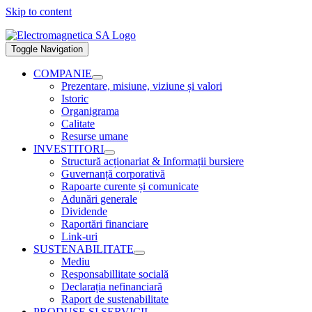
Skip to content
Toggle Navigation
COMPANIE
Prezentare, misiune, viziune și valori
Istoric
Organigrama
Calitate
Resurse umane
INVESTITORI
Structură acționariat & Informații bursiere
Guvernanță corporativă
Rapoarte curente și comunicate
Adunări generale
Dividende
Raportări financiare
Link-uri
SUSTENABILITATE
Mediu
Responsabillitate socială
Declarația nefinanciară
Raport de sustenabilitate
PRODUSE ȘI SERVICII