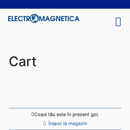
Skip
to
content
Tog
Nav
COMPANIE
Cart
INVESTITORI
SUSTENABILITATE
PRODUSE ȘI SERVICII
Coșul tău este în prezent gol.
ÎNCHIRIERI
Înapoi la magazin