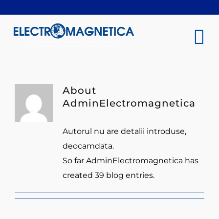
Skip
to
content
To
Na
COMPANIE
About
AdminElectromagnetica
INVESTITORI
Autorul nu are detalii introduse,
SUSTENABILITATE
deocamdata.
So far AdminElectromagnetica has
PRODUSE ȘI SERVICII
created 39 blog entries.
ÎNCHIRIERI