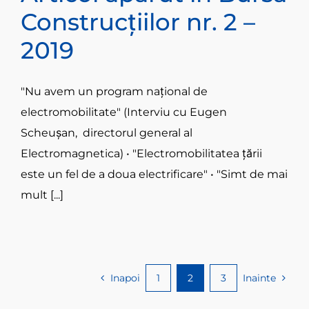
Construcțiilor nr. 2 –
2019
"Nu avem un program național de
electromobilitate" (Interviu cu Eugen
Scheușan, directorul general al
Electromagnetica) • "Electromobilitatea țării
este un fel de a doua electrificare" • "Simt de mai
mult [...]
Inapoi
1
2
3
Inainte