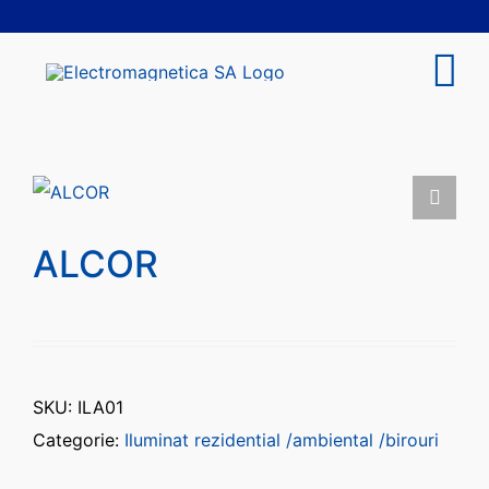
Skip
to
content
Tog
Nav
COMPANIE
INVESTITORI
ALCOR
SUSTENABILITATE
PRODUSE ȘI SERVICII
SKU:
ILA01
Categorie:
Iluminat rezidential /ambiental /birouri
ÎNCHIRIERI