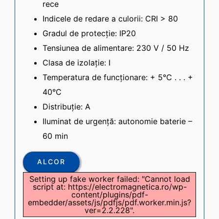
rece
Indicele de redare a culorii: CRI > 80
Gradul de protecție: IP20
Tensiunea de alimentare: 230 V / 50 Hz
Clasa de izolație: I
Temperatura de funcționare: + 5°C . . . +
40°C
Distribuție: A
Iluminat de urgență: autonomie baterie –
60 min
ALCOR
Setting up fake worker failed: "Cannot load
script at: https://electromagnetica.ro/wp-
content/plugins/pdf-
embedder/assets/js/pdfjs/pdf.worker.min.js?
ver=2.2.228".