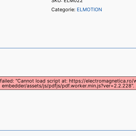
SKU:
ELM022
Categorie:
ELMOTION
failed: "Cannot load script at: https://electromagnetica.ro
embedder/assets/js/pdfjs/pdf.worker.min.js?ver=2.2.228".