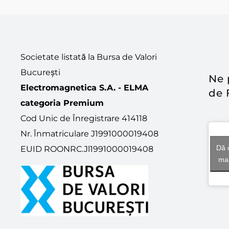
Societate listată la Bursa de Valori
București
Ne 
Electromagnetica S.A. - ELMA
de 
categoria Premium
Cod Unic de Înregistrare 414118
Nr. Înmatriculare J1991000019408
Dă 
EUID ROONRC.Jl1991000019408
mar