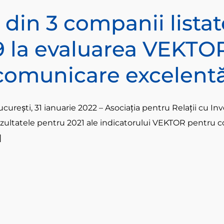
1 din 3 companii lista
9 la evaluarea VEKTO
comunicare excelentă 
curești, 31 ianuarie 2022 – Asociația pentru Relații cu In
ezultatele pentru 2021 ale indicatorului VEKTOR pentru c
]