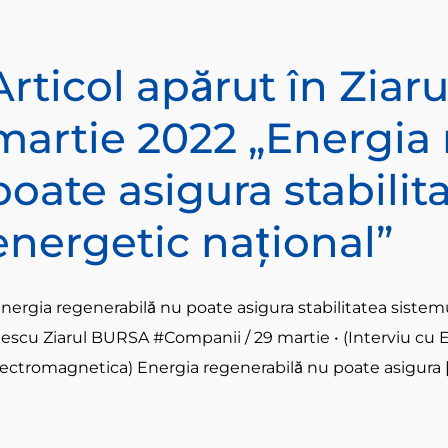
Articol apărut în Zia
martie 2022 „Energia
poate asigura stabilit
energetic naţional”
Energia regenerabilă nu poate asigura stabilitatea siste
lescu Ziarul BURSA #Companii / 29 martie • (Interviu cu 
ectromagnetica) Energia regenerabilă nu poate asigura [.