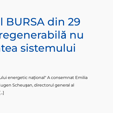
rul BURSA din 29
 regenerabilă nu
atea sistemului
mului energetic naţional" A consemnat Emilia
Eugen Scheuşan, directorul general al
..]