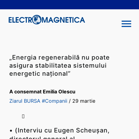
Skip
to
content
Tog
Nav
COMPANIE
„Energia regenerabilă nu poate
asigura stabilitatea sistemului
INVESTITORI
energetic naţional”
SUSTENABILITATE
A consemnat Emilia Olescu
Ziarul BURSA
#Companii
/
29 martie
PRODUSE ȘI SERVICII
ÎNCHIRIERI
•
(Interviu cu Eugen Scheuşan,