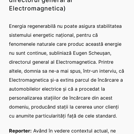
directorul general al
Electromagnetica)
CONTACT
Energia regenerabilă nu poate asigura stabilitatea
Română
sistemului energetic naţional, pentru că
fenomenele naturale care produc această energie
nu sunt continue, subliniază Eugen Scheuşan,
directorul general al Electromagnetica. Printre
altele, domnia sa ne-a mai spus, într-un interviu, că
Electromagnetica şi-a extins parcul de încărcare a
automobilelor electrice şi că a procedat la
personalizarea staţiilor de încărcare din acest
domeniu, producând staţii la cererea unor clienţi
cu anumite particularităţi faţă de cele standard.
Reporter:
Având în vedere contextul actual, ne