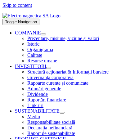
Skip to content
Toggle Navigation
COMPANIE
Prezentare, misiune, viziune și valori
Istoric
Organigrama
Calitate
Resurse umane
INVESTITORI
Structură acționariat & Informații bursiere
Guvernanță corporativă
Rapoarte curente și comunicate
Adunări generale
Dividende
Raportări financiare
Link-uri
SUSTENABILITATE
Mediu
Responsabillitate socială
Declarația nefinanciară
Raport de sustenabilitate
PRODUSE ȘI SERVICII