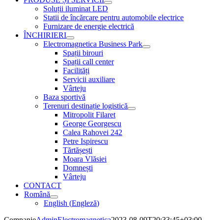
Soluții iluminat LED
Statii de încărcare pentru automobile electrice
Furnizare de energie electrică
ÎNCHIRIERI
Electromagnetica Business Park
Spații birouri
Spații call center
Facilități
Servicii auxiliare
Vârteju
Baza sportivă
Terenuri destinație logistică
Mitropolit Filaret
George Georgescu
Calea Rahovei 242
Petre Ispirescu
Tărtășești
Moara Vlăsiei
Domnești
Vârteju
CONTACT
Română
English
(
Engleză
)
Companie
AdminElectromagnetica
2023-08-09T20:33:45+03:00