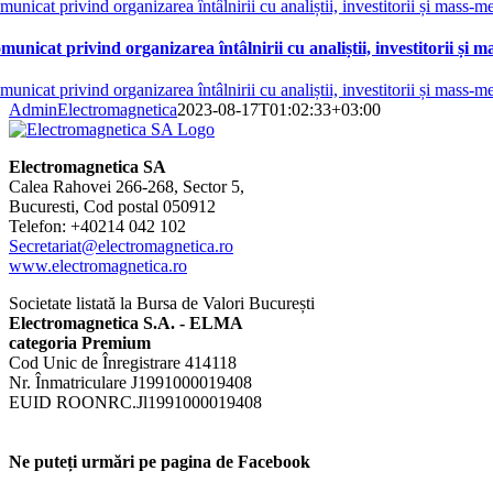
unicat privind organizarea întâlnirii cu analiștii, investitorii și mass-
municat privind organizarea întâlnirii cu analiștii, investitorii și
unicat privind organizarea întâlnirii cu analiștii, investitorii și mass-
AdminElectromagnetica
2023-08-17T01:02:33+03:00
Electromagnetica SA
Calea Rahovei 266-268, Sector 5,
Bucuresti, Cod postal 050912
Telefon: +40214 042 102
Secretariat@electromagnetica.ro
www.electromagnetica.ro
Societate listată la Bursa de Valori București
Electromagnetica S.A. - ELMA
categoria Premium
Cod Unic de Înregistrare 414118
Nr. Înmatriculare J1991000019408
EUID ROONRC.Jl1991000019408
Ne puteți urmări pe pagina de Facebook