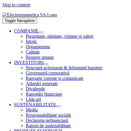
Skip to content
Toggle Navigation
COMPANIE
Prezentare, misiune, viziune și valori
Istoric
Organigrama
Calitate
Resurse umane
INVESTITORI
Structură acționariat & Informații bursiere
Guvernanță corporativă
Rapoarte curente și comunicate
Adunări generale
Dividende
Raportări financiare
Link-uri
SUSTENABILITATE
Mediu
Responsabillitate socială
Declarația nefinanciară
Raport de sustenabilitate
PRODUSE ȘI SERVICII