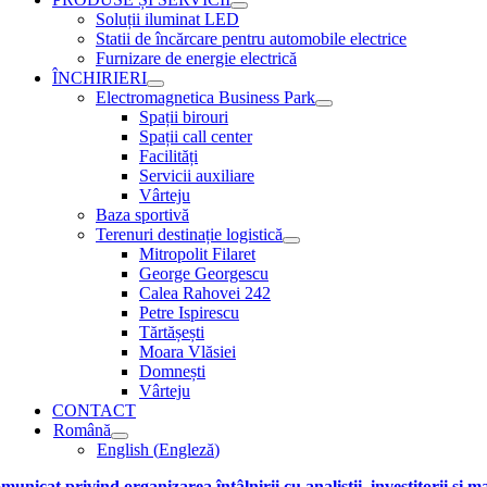
Soluții iluminat LED
Statii de încărcare pentru automobile electrice
Furnizare de energie electrică
ÎNCHIRIERI
Electromagnetica Business Park
Spații birouri
Spații call center
Facilități
Servicii auxiliare
Vârteju
Baza sportivă
Terenuri destinație logistică
Mitropolit Filaret
George Georgescu
Calea Rahovei 242
Petre Ispirescu
Tărtășești
Moara Vlăsiei
Domnești
Vârteju
CONTACT
Română
English
(
Engleză
)
municat privind organizarea întâlnirii cu analiștii, investitorii și